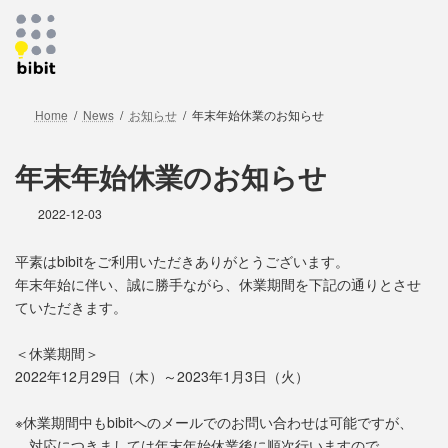
コ
ナ
ン
ビ
テ
ゲ
ン
ー
ツ
シ
へ
ョ
Home
News
お知らせ
年末年始休業のお知らせ
ス
ン
キ
に
年末年始休業のお知らせ
ッ
移
プ
動
2022-12-03
平素はbibitをご利用いただきありがとうございます。
年末年始に伴い、誠に勝手ながら、休業期間を下記の通りとさせ
ていただきます。
＜休業期間＞
2022年12月29日（木）～2023年1月3日（火）
※休業期間中もbibitへのメールでのお問い合わせは可能ですが、
対応につきましては年末年始休業後に順次行いますので、